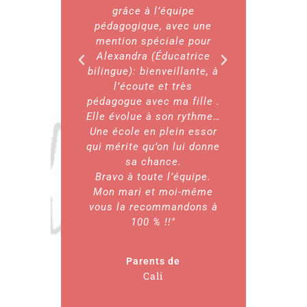
grâce à l’équipe
plein
pédagogique, avec une
recommand
mention spéciale pour
à 100 % 
Alexandra (Éducatrice
parents qu
bilingue): bienveillante, à
envir
l’écoute et très
bienvei
pédagogue avec ma fille .
éducati
Elle évolue à son rythme…
qu
Une école en plein essor
qui mérite qu’on lui donne
par
sa chance.
Paul 
Bravo à toute l’équipe.
Mon mari et moi-même
vous la recommandons à
100 % !!"
Parents de
Cali