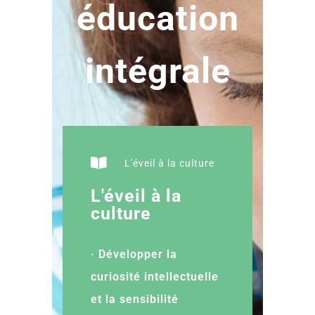
éducation
intégrale
L'éveil à la culture
L'éveil à la
culture
· Développer la
curiosité intellectuelle
et la sensibilité