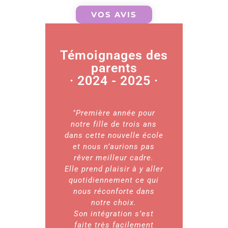
VOS AVIS
Témoignages des
parents
· 2024 - 2025 ·
"Première année pour
"Nou
notre fille de trois ans
absolum
dans cette nouvelle école
cette éco
et nous n’aurions pas
bilingu
rêver meilleur cadre.
pédago
Elle prend plaisir à y aller
extr
quotidiennement ce qui
bienve
nous réconforte dans
profession
notre choix.
à l'écoute
Son intégration s’est
mes en
faite très facilement
enfants s